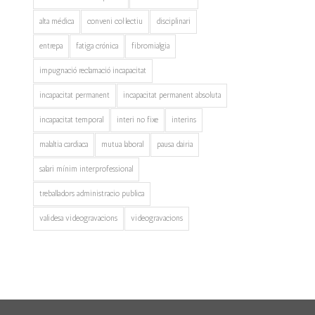
alta médica
conveni col·lectiu
disciplinari
entrepa
fatiga crónica
fibromialgia
impugnació reclamació incapacitat
incapacitat permanent
incapacitat permanent absoluta
incapacitat temporal
interi no fixe
interins
malaltia cardiaca
mutua laboral
pausa dairia
salari mínim interprofessional
treballadors administracio publica
validesa videogravacions
videogravacions