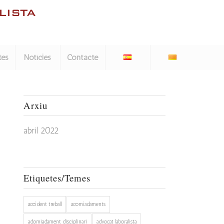
tes
Notícies
Contacte
Arxiu
abril 2022
Etiquetes/Temes
accident treball
acomiadaments
adomiadament disciplinari
advocat laboralista