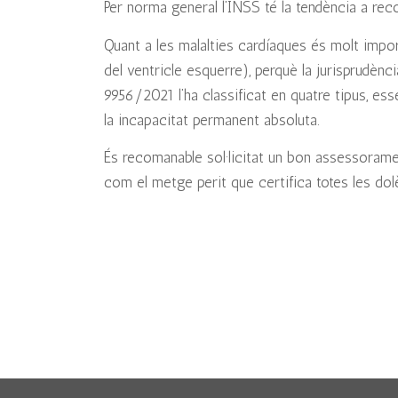
Per norma general l’INSS té la tendència a rec
Quant a les malalties cardíaques és molt impor
del ventricle esquerre), perquè la jurisprudènci
9956/2021 l’ha classificat en quatre tipus, ess
la incapacitat permanent absoluta.
És recomanable sol·licitat un bon assessorament
com el metge perit que certifica totes les dol