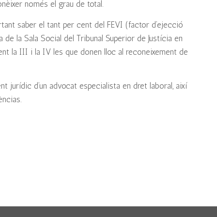
onèixer només el grau de total.
tant saber el tant per cent del FEVI (factor d’ejecció
a de la Sala Social del Tribunal Superior de Justícia en
ent la III i la IV les que donen lloc al reconeixement de
 jurídic d’un advocat especialista en dret laboral, així
èncias.